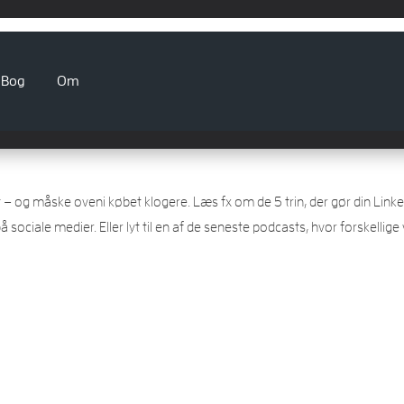
Bog
Om
 – og måske oveni købet klogere. Læs fx om de 5 trin, der gør din Linked
å sociale medier. Eller lyt til en af de seneste podcasts, hvor forskell