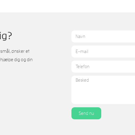
ig?
gsmål, ønsker et
 hjælpe dig og din
Send nu