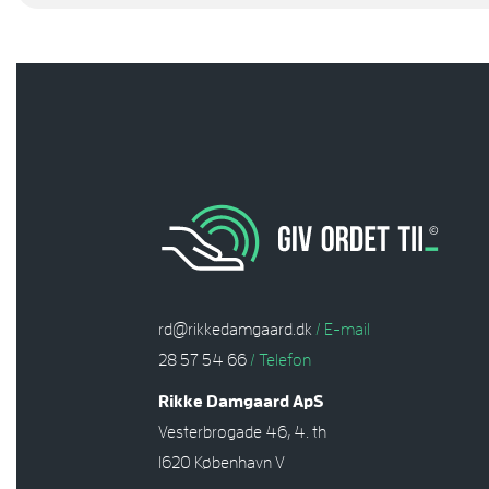
rd@rikkedamgaard.dk
/ E-mail
28 57 54 66
/ Telefon
Rikke Damgaard ApS
Vesterbrogade 46, 4. th
1620 København V