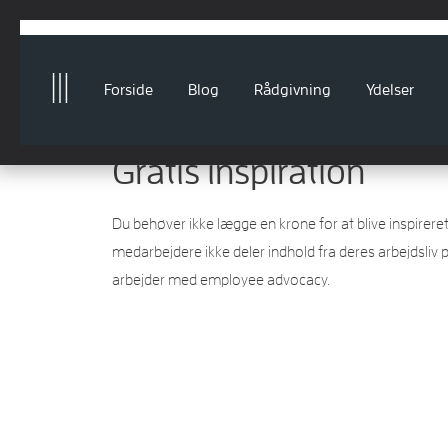
Forside
Blog
Rådgivning
Ydelser
Gratis inspiration
Du behøver ikke lægge en krone for at blive inspireret
medarbejdere ikke deler indhold fra deres arbejdsliv p
arbejder med employee advocacy.